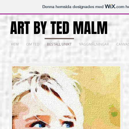
Denna hemsida designades med
.com
he
ART BY TED MALM
HEM
OM TED
BESTÄLL UNIKT
VÄGGMÅLNINGAR
CANVA